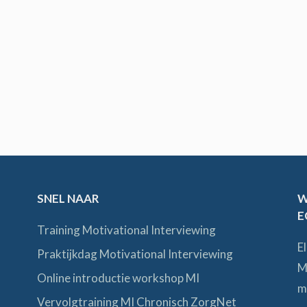
SNEL NAAR
W
E
Training Motivational Interviewing
E
Praktijkdag Motivational Interviewing
M
Online introductie workshop MI
m
Vervolgtraining MI Chronisch ZorgNet