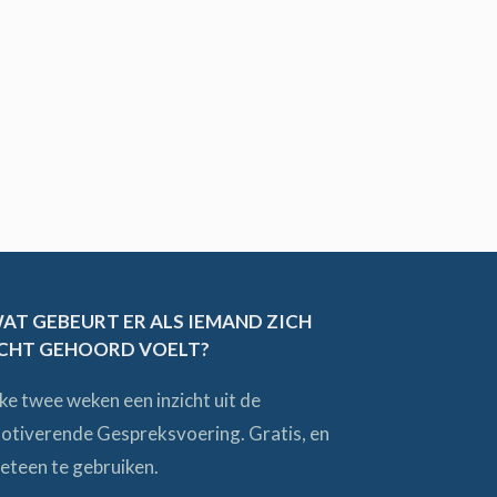
AT GEBEURT ER ALS IEMAND ZICH
CHT GEHOORD VOELT?
lke twee weken een inzicht uit de
otiverende Gespreksvoering. Gratis, en
eteen te gebruiken.