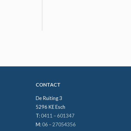
CONTACT
De Ruiting 3
5296 KE Esch
T:
0411 – 601347
M:
06 – 27054356