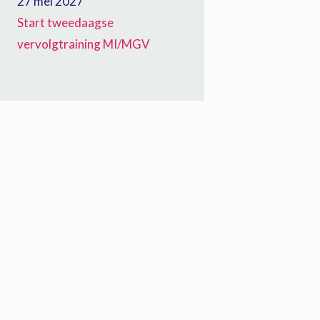
27 mei 2027
Start tweedaagse
vervolgtraining MI/MGV