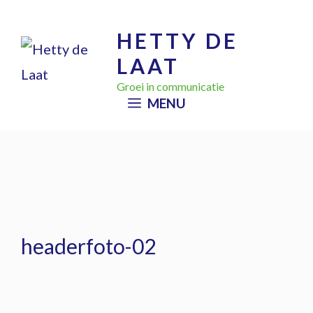
Ga
HETTY DE
naar
LAAT
de
inhoud
Groei in communicatie
MENU
headerfoto-02