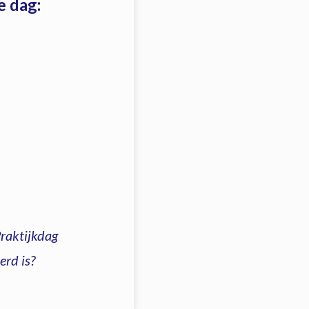
e dag:
Praktijkdag
erd is?