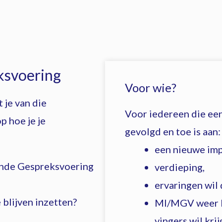
ksvoering
Voor wie?
 je van die
Voor iedereen die een
p hoe je je
gevolgd en toe is aan:
een nieuwe imp
ende Gespreksvoering
verdieping,
ervaringen wil 
 blijven inzetten?
MI/MGV weer b
vingers wil krij