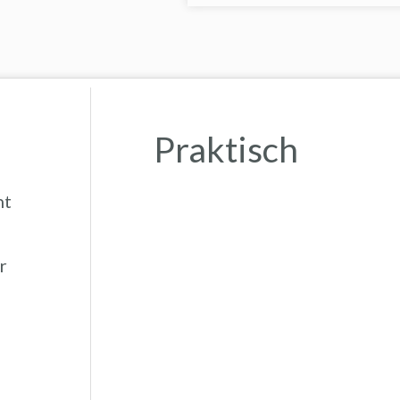
Praktisch
ht
r