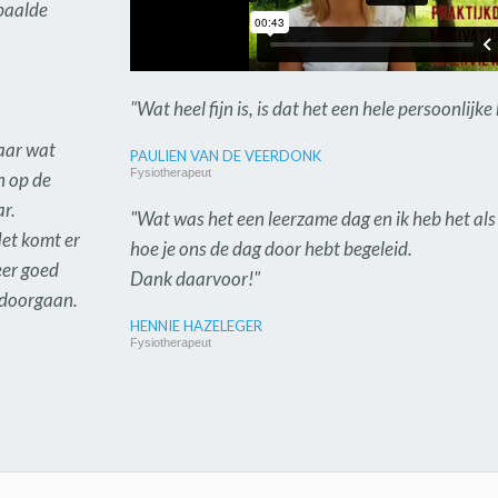
epaalde
"Wat heel fijn is, is dat het een hele persoonlijke
daar wat
PAULIEN VAN DE VEERDONK
Fysiotherapeut
n op de
ar.
"Wat was het een leerzame dag en ik heb het als 
Het komt er
hoe je ons de dag door hebt begeleid.
eer goed
Dank daarvoor!"
 doorgaan.
HENNIE HAZELEGER
Fysiotherapeut