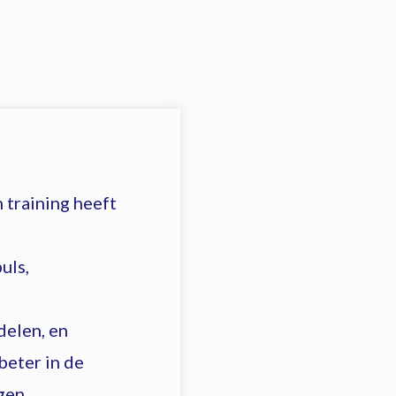
 training heeft
uls,
delen, en
eter in de
gen.