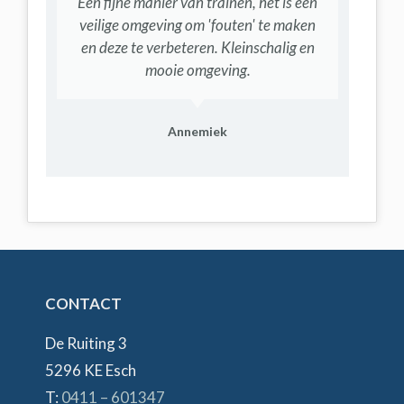
Een fijne manier van trainen, het is een
Een
veilige omgeving om 'fouten' te maken
en deze te verbeteren. Kleinschalig en
mooie omgeving.
Annemiek
CONTACT
De Ruiting 3
5296 KE Esch
T:
0411 – 601347