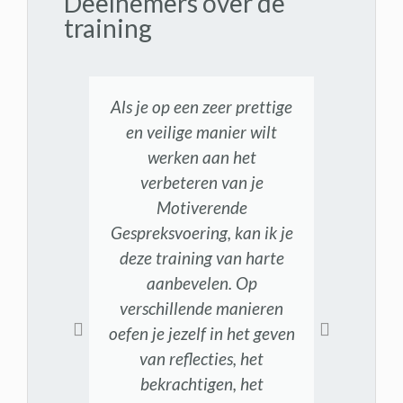
Deelnemers over de
training
Als je op een zeer prettige
H
en veilige manier wilt
werken aan het
onts
verbeteren van je
all
Motiverende
en b
Gespreksvoering, kan ik je
deze training van harte
aanbevelen. Op
verschillende manieren
oefen je jezelf in het geven
van reflecties, het
bekrachtigen, het