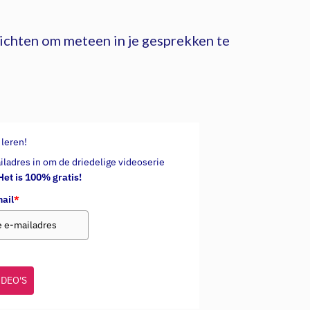
inzichten om meteen in je gesprekken te
 leren!
iladres in om de driedelige videoserie
Het is 100% gratis!
ail
*
IDEO'S