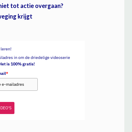
 niet tot actie overgaan?
weging krijgt
 leren!
iladres in om de driedelige videoserie
Het is 100% gratis!
ail
*
IDEO'S