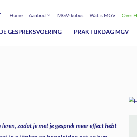
T
Home
Aanbod
MGV-kubus
Wat is MGV
Over H
DE GESPREKSVOERING
PRAKTIJKDAG MGV
 leren, zodat je met je gesprek meer effect hebt
aat je cliënten zo begeleiden dat ze hun