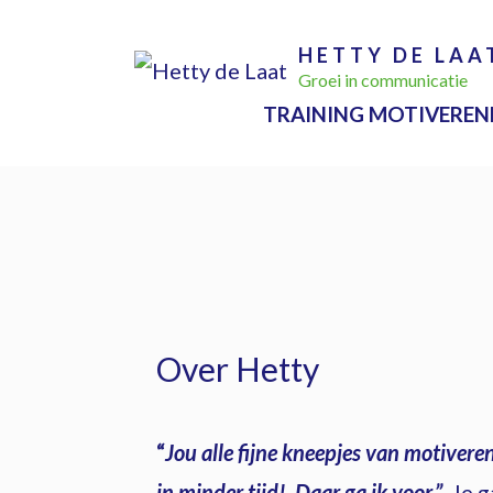
Ga
HETTY DE LAA
naar
Groei in communicatie
de
TRAINING MOTIVEREN
inhoud
Over Hetty
“
Jou alle fijne kneepjes van motiveren
in minder tijd! Daar ga ik voor.”
Je g