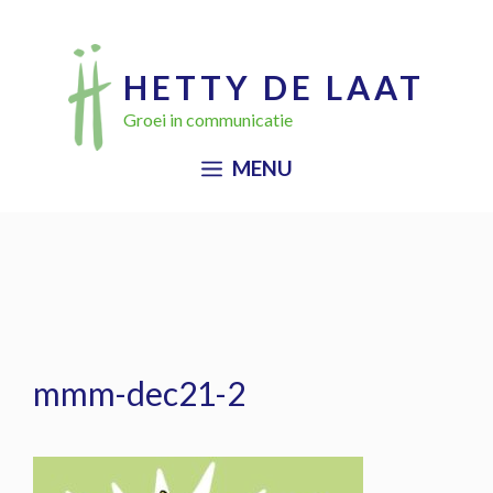
Ga
naar
HETTY DE LAAT
de
Groei in communicatie
inhoud
MENU
mmm-dec21-2