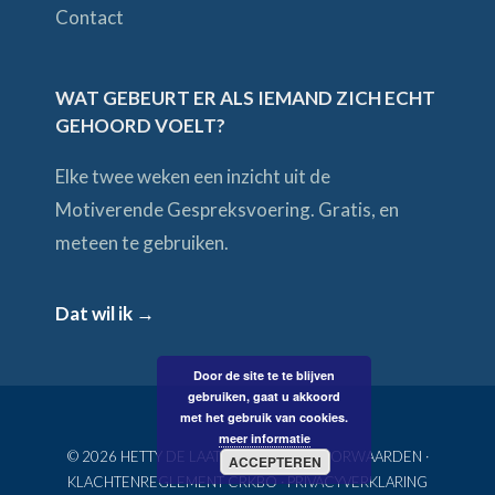
Contact
WAT GEBEURT ER ALS IEMAND ZICH ECHT
GEHOORD VOELT?
Elke twee weken een inzicht uit de
Motiverende Gespreksvoering. Gratis, en
meteen te gebruiken.
Dat wil ik →
Door de site te te blijven
gebruiken, gaat u akkoord
met het gebruik van cookies.
meer informatie
© 2026 HETTY DE LAAT ·
ALGEMENE VOORWAARDEN
·
ACCEPTEREN
KLACHTENREGLEMENT CRKBO
·
PRIVACYVERKLARING