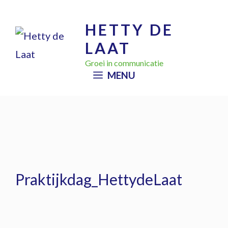
Ga
HETTY DE
naar
LAAT
de
inhoud
Groei in communicatie
MENU
Praktijkdag_HettydeLaat