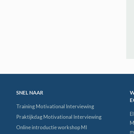
SNEL NAAR
W
E
Training Motivational Interviewing
E
Praktijkdag Motivational Interviewing
M
Online introductie workshop MI
m