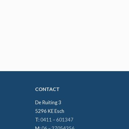
CONTACT
De Ruiting 3
5296 KE Esch
T:
0411 – 601347
M:
06 – 27054356