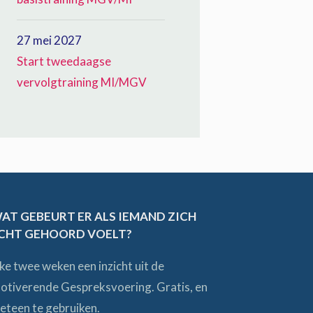
27 mei 2027
Start tweedaagse
vervolgtraining MI/MGV
AT GEBEURT ER ALS IEMAND ZICH
CHT GEHOORD VOELT?
lke twee weken een inzicht uit de
otiverende Gespreksvoering. Gratis, en
eteen te gebruiken.