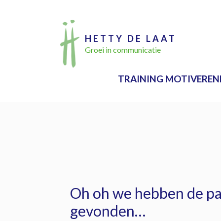
Ga
naar
HETTY DE LAAT
de
Groei in communicatie
inhoud
TRAINING MOTIVEREN
Oh oh we hebben de pag
gevonden…