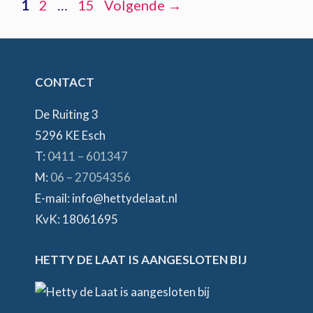
Pagina
Pagina
Pagina
1
2
…
15
Volgende
→
CONTACT
De Ruiting 3
5296 KE Esch
T:
0411 – 601347
M:
06 – 27054356
E-mail: info@hettydelaat.nl
KvK: 18061695
HETTY DE LAAT IS AANGESLOTEN BIJ