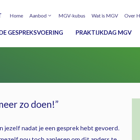
T
Home
Aanbod
MGV-kubus
Wat is MGV
Over H
DE GESPREKSVOERING
PRAKTIJKDAG MGV
 meer zo doen!”
en jezelf nadat je een gesprek hebt gevoerd.
 mezelf nou toch aanleren om dit anders te