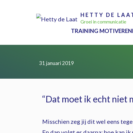
Ga
HETTY DE LAA
naar
Groei in communicatie
de
TRAINING MOTIVEREN
inhoud
31 januari 2019
“Dat moet ik echt niet
Misschien zeg jij dit wel eens teg
En dan volgt er daarna: hoe kan ik