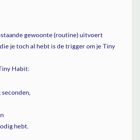
estaande gewoonte (routine) uitvoert
ie je toch al hebt is de trigger om je Tiny
 Tiny Habit:
g seconden,
en
nodig hebt.