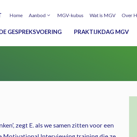
T
Home
Aanbod
MGV-kubus
Wat is MGV
Over H
DE GESPREKSVOERING
PRAKTIJKDAG MGV
ken’, zegt E. als we samen zitten voor een
 Motivational Interviewing training die ze