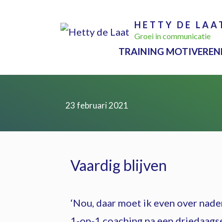
Ga
HETTY DE LAA
naar
Groei in communicatie
de
TRAINING MOTIVEREN
inhoud
23 februari 2021
Vaardig blijven
‘Nou, daar moet ik even over naden
1-op-1 coaching na een driedaagse