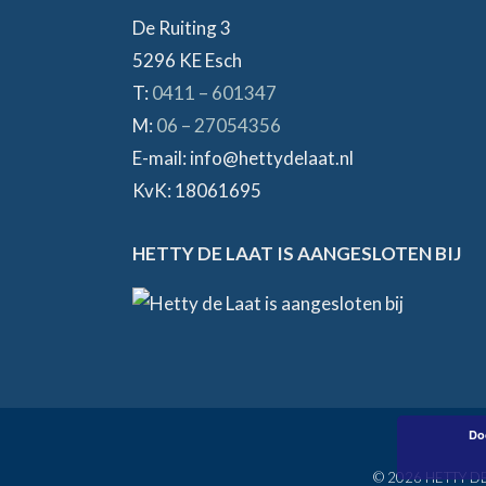
De Ruiting 3
5296 KE Esch
T:
0411 – 601347
M:
06 – 27054356
E-mail: info@hettydelaat.nl
KvK: 18061695
HETTY DE LAAT IS AANGESLOTEN BIJ
Doo
© 2026 HETTY DE