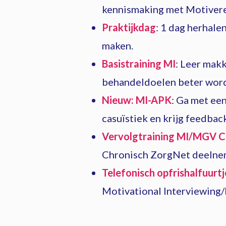
kennismaking met Motivere
Praktijkdag
: 1 dag herhale
maken.
Basistraining MI
: Leer mak
behandeldoelen beter word
Nieuw: MI-APK
: Ga met een
casuïstiek en krijg feedbac
Vervolgtraining MI/MGV C
Chronisch ZorgNet deelneme
Telefonisch opfrishalfuurtj
Motivational Interviewing