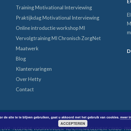
E
Training Motivational Interviewing
E
Praktijkdag Motivational Interviewing
M
Online introductie workshop MI
m
Vervolgtraining MI Chronisch ZorgNet
Maatwerk
D
Blog
Klantervaringen
Over Hetty
Contact
r de site te te blijven gebruiken, gaat u akkoord met het gebruik van cookies.
meer i
ACCEPTEREN
 LAAT ·
ALGEMENE VOORWAARDEN
·
KLACHTENREGLEMENT CRKBO
·
PRI