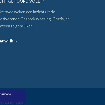
CHT GEHOORD VOELT?
lke twee weken een inzicht uit de
otiverende Gespreksvoering. Gratis, en
eteen te gebruiken.
at wil ik →
nformatie
VACYVERKLARING